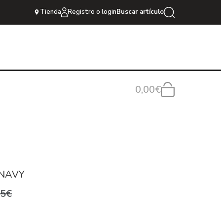
Tienda
Registro o login
Buscar artículo
0,00€
 NAVY
95€