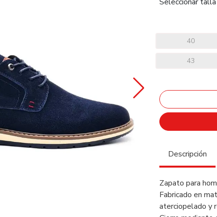
Seleccionar talla
40
43
Descripción
Zapato para homb
Fabricado en mate
aterciopelado y r