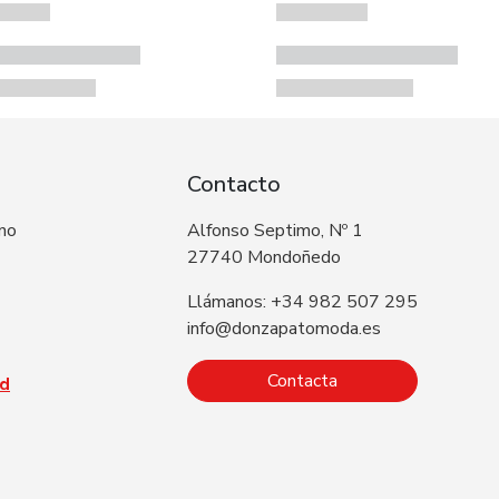
Contacto
 no
Alfonso Septimo, Nº 1
27740 Mondoñedo
Llámanos: +34 982 507 295
info@donzapatomoda.es
Contacta
ad