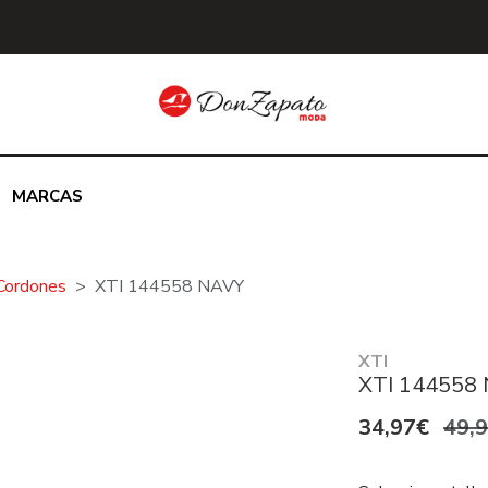
MARCAS
Cordones
XTI 144558 NAVY
XTI
XTI 144558
34,97€
49,