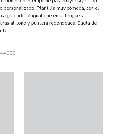
cordones en el empeine para mayor sujección
te personalizado. Plantilla muy cómoda, con el
ca grabado, al igual que en la lengüeta.
uras al tono y puntera redondeada. Suela de
nte.
 144558