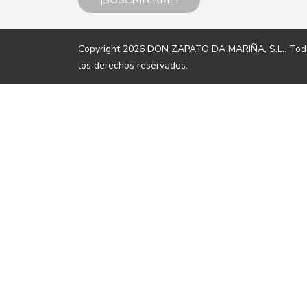
¡SUSCRIBIRME!
Copyright 2026
DON ZAPATO DA MARIÑA, S.L.
. To
los derechos reservados.