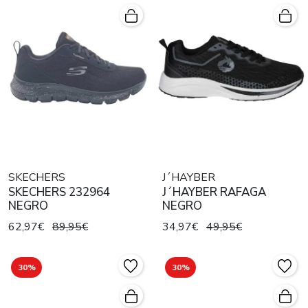
SKECHERS
J´HAYBER
SKECHERS 232964
J´HAYBER RAFAGA
NEGRO
NEGRO
62,97€
89,95€
34,97€
49,95€
30%
30%