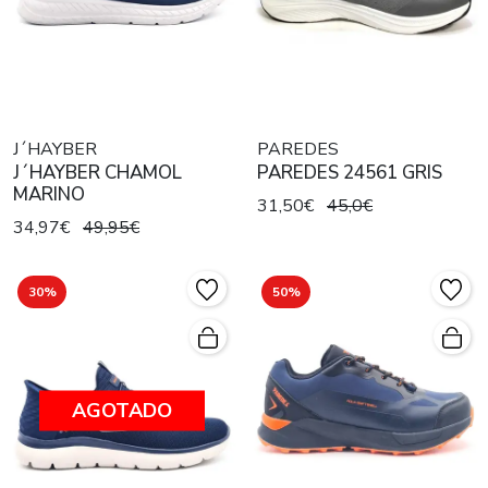
J´HAYBER
PAREDES
J´HAYBER CHAMOL
PAREDES 24561 GRIS
MARINO
31,50€
45,0€
34,97€
49,95€
30%
50%
AGOTADO