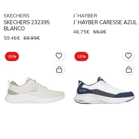
SKECHERS
J´HAYBER
SKECHERS 232395
J´HAYBER CARESSE AZUL
BLANCO
46,75€
55,0€
59,46€
69,95€
15%
15%