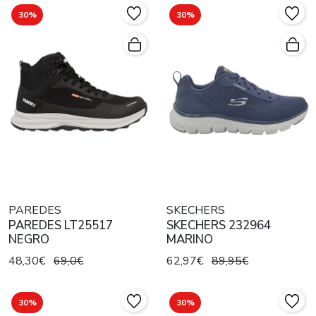
30%
30%
PAREDES
SKECHERS
PAREDES LT25517
SKECHERS 232964
NEGRO
MARINO
48,30€
69,0€
62,97€
89,95€
30%
30%