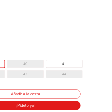
40
41
43
44
¡Pídelo ya!