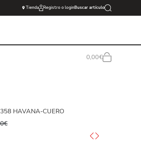
Tienda
Registro o login
Buscar artículo
0,00€
2358 HAVANA-CUERO
,0€