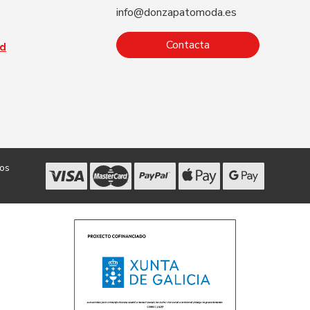
info@donzapatomoda.es
Contacta
ad
dos