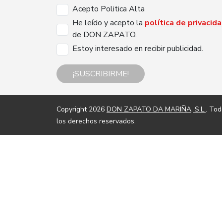
Acepto Politica Alta
He leído y acepto la
política de privacid
de DON ZAPATO.
Estoy interesado en recibir publicidad.
¡SUSCRIBIRME!
Copyright 2026
DON ZAPATO DA MARIÑA, S.L.
. To
los derechos reservados.