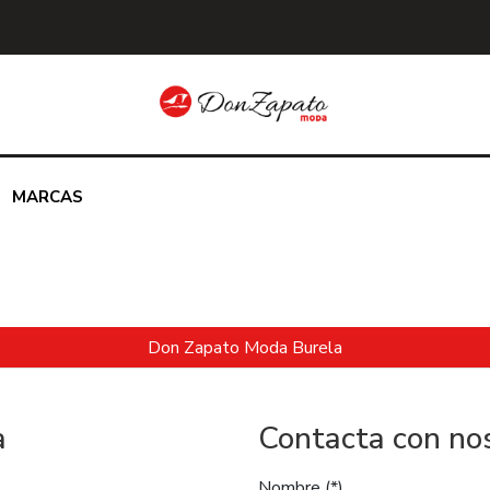
MARCAS
Don Zapato Moda Burela
a
Contacta con no
Nombre
(*)