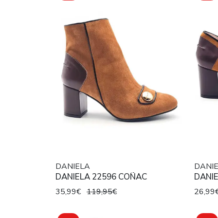
DANIELA
DANI
DANIELA 22596 COÑAC
DANI
35,99€
119,95€
26,99