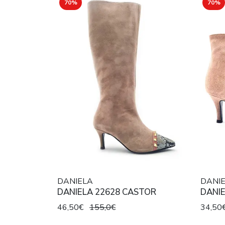
70%
70%
DANIELA
DANI
DANIELA 22628 CASTOR
DANI
46,50€
155,0€
34,50