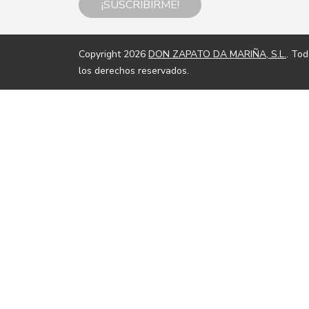
¡SUSCRIBIRME!
Copyright 2026
DON ZAPATO DA MARIÑA, S.L.
. To
los derechos reservados.