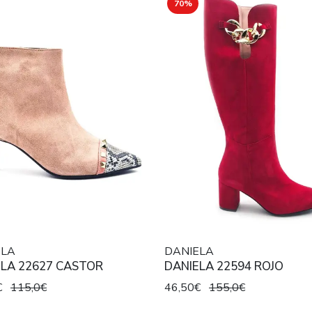
70%
ELA
DANIELA
ELA 22627 CASTOR
DANIELA 22594 ROJO
€
115,0€
46,50€
155,0€