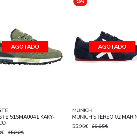
20%
AGOTADO
AGOTADO
STE
MUNICH
STE 51SMA0041 KAKY-
MUNICH STEREO 02 MARI
CO
55,96€
69,95€
0€
150,0€