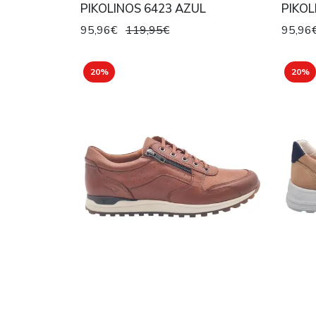
PIKOLINOS 6423 AZUL
PIKOL
95,96€
119,95€
95,96
20%
20%