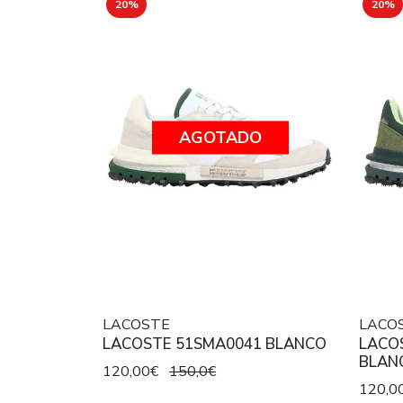
20%
20%
AGOTADO
LACOSTE
LACO
LACOSTE 51SMA0041 BLANCO
LACO
BLAN
120,00€
150,0€
120,0