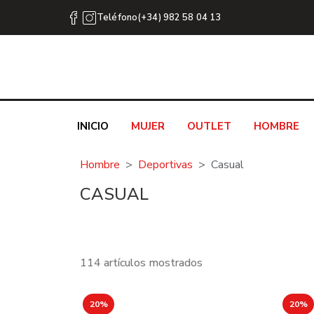
Teléfono(+34) 982 58 04 13
INICIO
MUJER
OUTLET
HOMBRE
Hombre
Deportivas
Casual
CASUAL
114 artículos mostrados
20%
20%