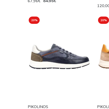
67,96€
84,95€
120,0
20%
20%
PIKOLINOS
PIKOL