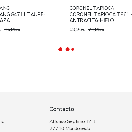
ANG
CORONEL TAPIOCA
ANG 84711 TAUPE-
CORONEL TAPIOCA T861 K
AZA
ANTRACITA-HIELO
€
45,95€
59,96€
74,95€
Contacto
 no
Alfonso Septimo, Nº 1
27740 Mondoñedo