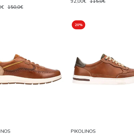
92,00€
115,0€
0€
150,0€
20%
INOS
PIKOLINOS