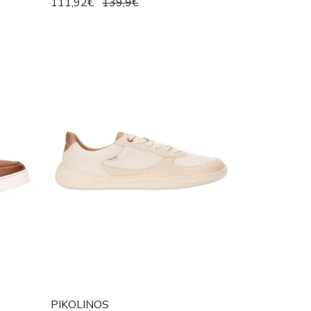
111,92€
139,9€
PIKOLINOS