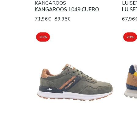
KANGAROOS
LUISE
KANGAROOS 1049 CUERO
LUISE
71,96€
89,95€
67,96
20%
20%