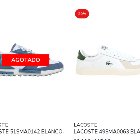
20%
AGOTADO
STE
LACOSTE
STE 51SMA0142 BLANCO-
LACOSTE 49SMA0063 BL