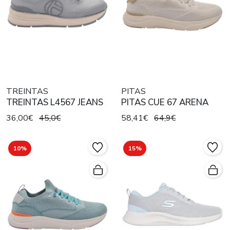
TREINTAS
PITAS
TREINTAS L4567 JEANS
PITAS CUE 67 ARENA
36,00€
45,0€
58,41€
64,9€
10%
15%