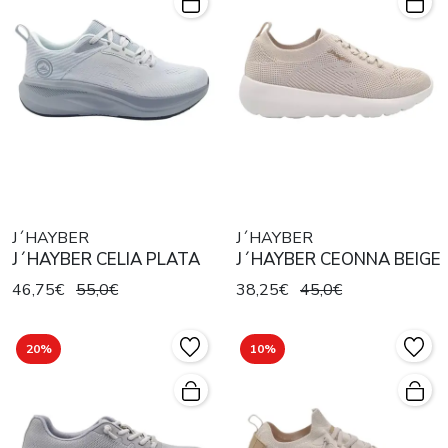
J´HAYBER
J´HAYBER
J´HAYBER CELIA PLATA
J´HAYBER CEONNA BEIGE
46,75€
55,0€
38,25€
45,0€
20%
10%