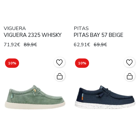
VIGUERA
PITAS
VIGUERA 2325 WHISKY
PITAS BAY 57 BEIGE
71,92€
89,9€
62,91€
69,9€
10%
10%