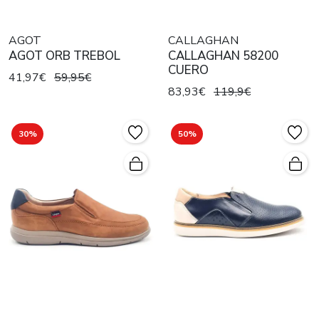
AGOT
CALLAGHAN
AGOT ORB TREBOL
CALLAGHAN 58200
CUERO
41,97€
59,95€
83,93€
119,9€
30%
50%