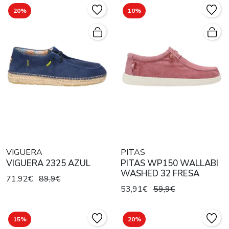
20%
10%
VIGUERA
PITAS
VIGUERA 2325 AZUL
PITAS WP150 WALLABI
WASHED 32 FRESA
71,92€
89,9€
53,91€
59,9€
15%
20%