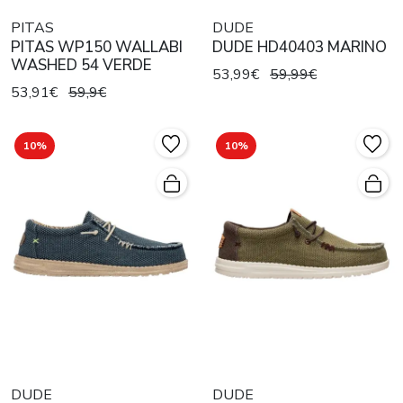
PITAS
DUDE
PITAS WP150 WALLABI
DUDE HD40403 MARINO
WASHED 54 VERDE
53,99€
59,99€
53,91€
59,9€
10%
10%
DUDE
DUDE