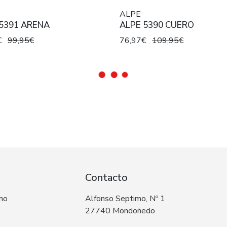
ALPE
5391 ARENA
ALPE 5390 CUERO
€
99,95€
76,97€
109,95€
Contacto
 no
Alfonso Septimo, Nº 1
27740 Mondoñedo