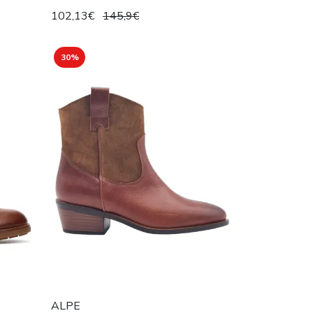
102,13€
145,9€
30%
ALPE