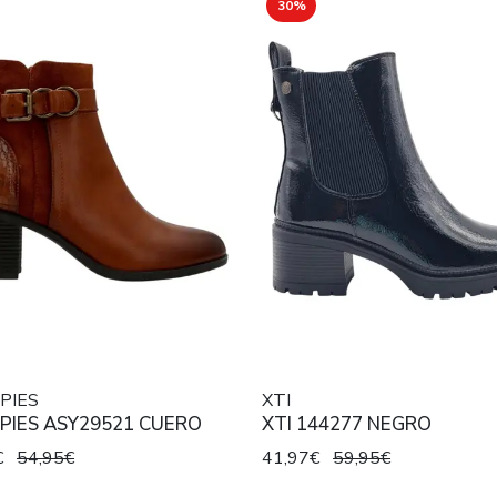
30%
PIES
XTI
PIES ASY29521 CUERO
XTI 144277 NEGRO
€
54,95€
41,97€
59,95€