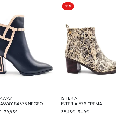
30%
 AWAY
ISTERIA
 AWAY 84575 NEGRO
ISTERIA 576 CREMA
€
79,95€
38,43€
54,9€