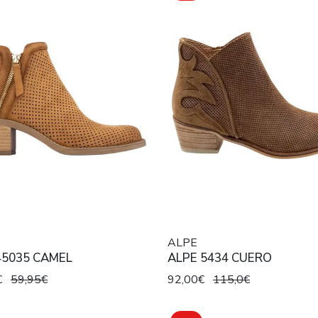
ALPE
45035 CAMEL
ALPE 5434 CUERO
€
59,95€
92,00€
115,0€