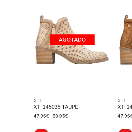
AGOTADO
XTI
XTI
XTI 145035 TAUPE
XTI 1
47,96€
59,95€
47,96