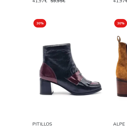
41,97€
59,95€
41,97
30%
30%
PITILLOS
ALPE