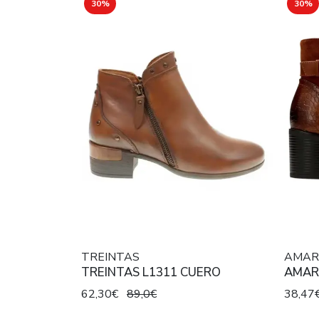
30%
30%
TREINTAS
AMAR
TREINTAS L1311 CUERO
AMAR
62,30€
89,0€
38,47