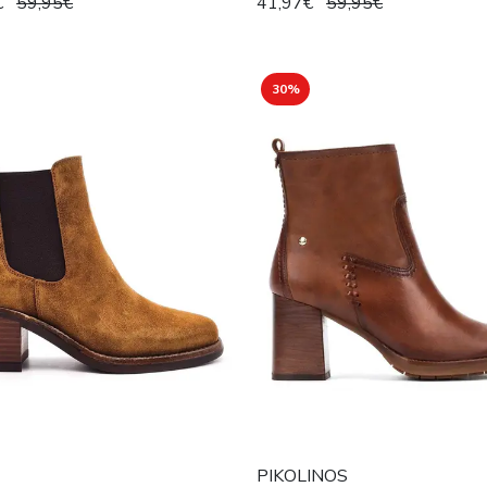
€
59,95€
41,97€
59,95€
30%
PIKOLINOS