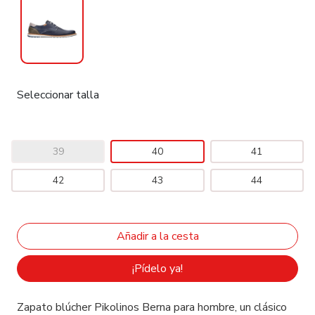
Seleccionar talla
39
40
41
42
43
44
¡Pídelo ya!
Zapato blúcher Pikolinos Berna para hombre, un clásico