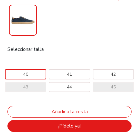
Seleccionar talla
40
41
42
43
44
45
¡Pídelo ya!