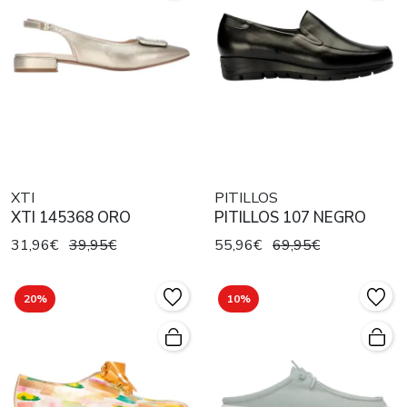
XTI
PITILLOS
XTI 145368 ORO
PITILLOS 107 NEGRO
31,96€
39,95€
55,96€
69,95€
20%
10%