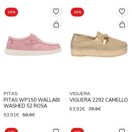
10%
20%
PITAS
VIGUERA
PITAS WP150 WALLABI
VIGUERA 2292 CAMELLO
WASHED 52 ROSA
63,92€
79,9€
53,91€
59,9€