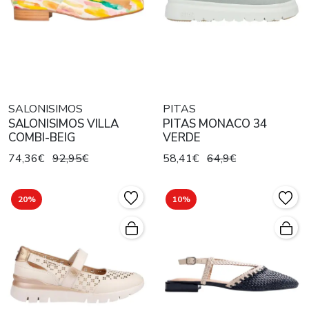
SALONISIMOS
PITAS
SALONISIMOS VILLA
PITAS MONACO 34
COMBI-BEIG
VERDE
74,36€
92,95€
58,41€
64,9€
20%
10%