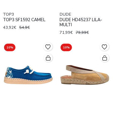
TOP3
DUDE
TOP3 SF1592 CAMEL
DUDE HD45237 LILA-
MULTI
43,92€
54,9€
71,99€
79,99€
10%
10%