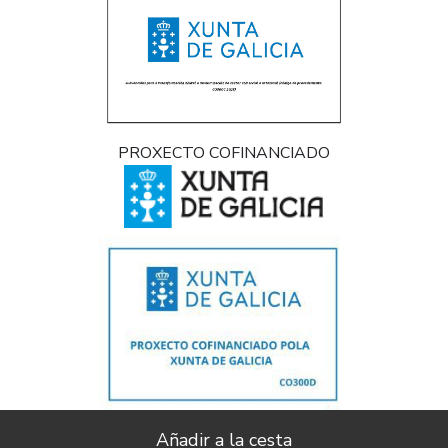
PROXECTO COFINANCIADO
Implantación e pulo da estratexia dixital e modernización do sector
comercial e artesanal (CO300C 2021)