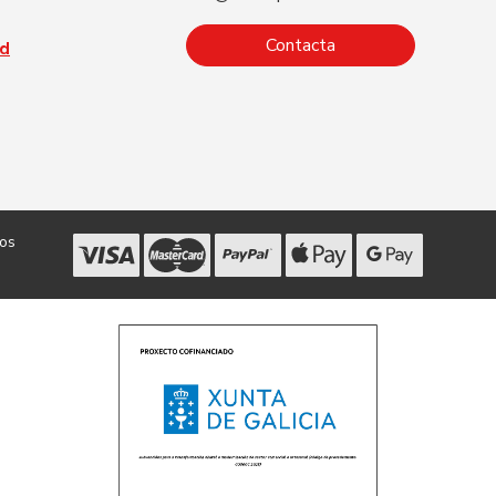
Contacta
ad
dos