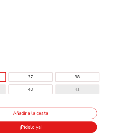
37
38
40
41
¡Pídelo ya!