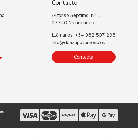
Contacto
 no
Alfonso Septimo, Nº 1
27740 Mondoñedo
Llámanos: +34 982 507 295
info@donzapatomoda.es
Contacta
ad
dos