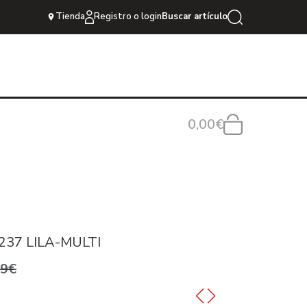
Tienda
Registro o login
Buscar artículo
0,00€
37 LILA-MULTI
99€