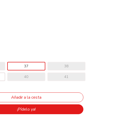
37
38
40
41
¡Pídelo ya!