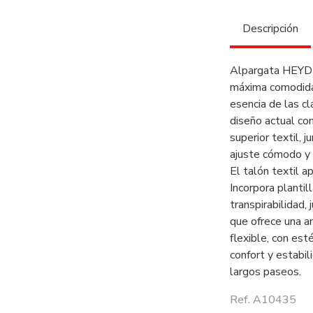
Descripción
Alpargata HEYDU
máxima comodidad 
esencia de las c
diseño actual con
superior textil, 
ajuste cómodo y 
El talón textil a
Incorpora plantil
transpirabilidad,
que ofrece una am
flexible, con est
confort y estabil
largos paseos.
Ref. A10435