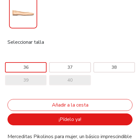
Seleccionar talla
36
37
38
39
40
¡Pídelo ya!
Merceditas Pikolinos para mujer, un básico imprescindible