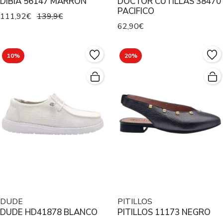
DIBIA 56147 MARRON
DOCTOR CUTILLAS 38470
PACIFICO
111,92€
139,9€
62,90€
10%
20%
DUDE
PITILLOS
DUDE HD41878 BLANCO
PITILLOS 11173 NEGRO