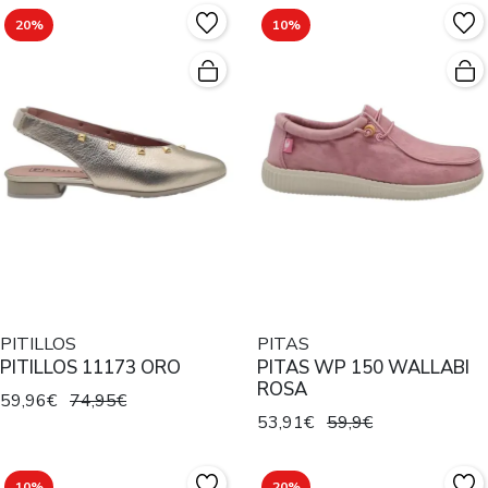
20%
10%
PITILLOS
PITAS
PITILLOS 11173 ORO
PITAS WP 150 WALLABI
ROSA
59,96€
74,95€
53,91€
59,9€
10%
20%