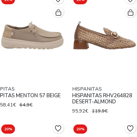
PITAS
HISPANITAS
PITAS MENTON 57 BEIGE
HISPANITAS RHV264828
DESERT-ALMOND
58,41€
64,9€
95,92€
119,9€
20%
20%