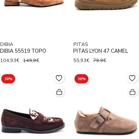
DIBIA
PITAS
DIBIA 55519 TOPO
PITAS LYON 47 CAMEL
104,93€
149,9€
55,93€
79,9€
30%
30%