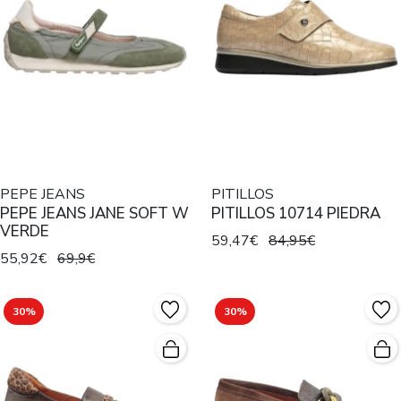
PEPE JEANS
PITILLOS
PEPE JEANS JANE SOFT W
PITILLOS 10714 PIEDRA
VERDE
59,47€
84,95€
55,92€
69,9€
30%
30%