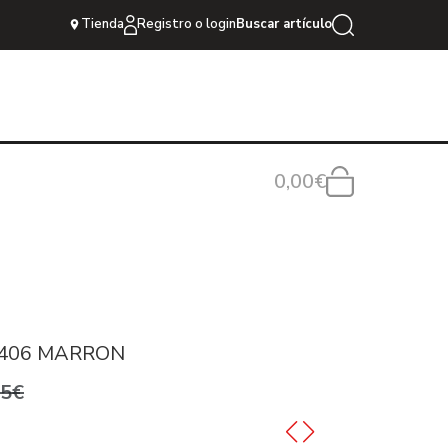
Tienda
Registro o login
Buscar artículo
0,00€
4406 MARRON
95€