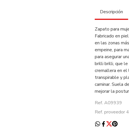
Descripción
Zapato para muje
Fabricado en piel
en las zonas más
empeine, para ma
para asegurar una
brilli brilli, qu
cremallera en el 
transpirable y pl
caminar. Suela d
mejorar la postur
Ref. A09939
Ref. proveedor 