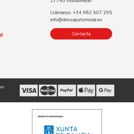
27740 Mondoñedo
Llámanos: +34 982 507 295
info@donzapatomoda.es
Contacta
ad
dos