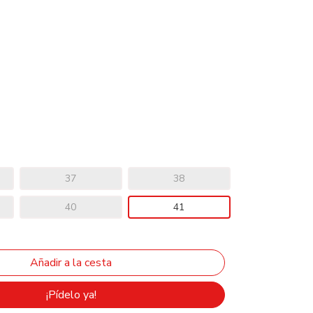
37
38
40
41
¡Pídelo ya!