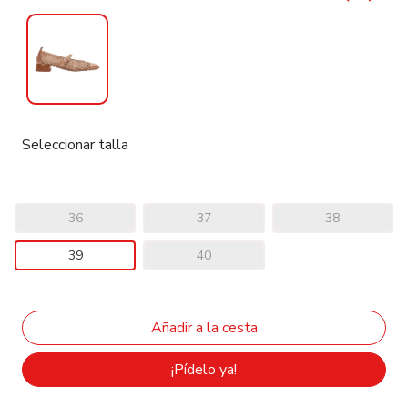
Seleccionar talla
36
37
38
39
40
¡Pídelo ya!