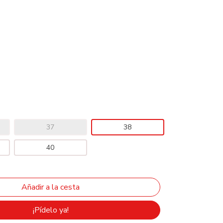
37
38
40
¡Pídelo ya!