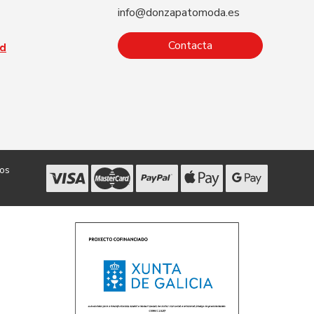
info@donzapatomoda.es
Contacta
ad
dos