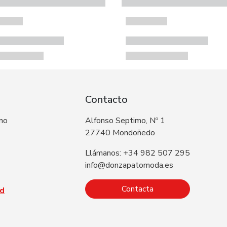
Contacto
 no
Alfonso Septimo, Nº 1
27740 Mondoñedo
Llámanos: +34 982 507 295
info@donzapatomoda.es
Contacta
ad