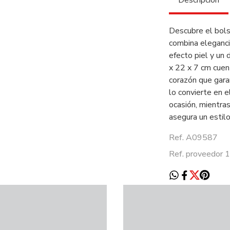
Descripción
Descubre el bols
combina elegancia
efecto piel y un
x 22 x 7 cm cuent
corazón que gara
lo convierte en 
ocasión, mientra
asegura un estil
Ref. A09587
Ref. proveedor