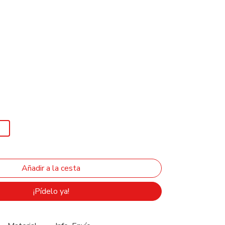
¡Pídelo ya!