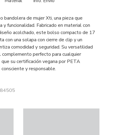
Material
Info. Envío
o bandolera de mujer Xti, una pieza que
 y funcionalidad. Fabricado en material con
 diseño acolchado, este bolso compacto de 17
a con una solapa con cierre de clip y un
ntiza comodidad y seguridad. Su versatilidad
el complemento perfecto para cualquier
s que su certificación vegana por PETA
o consciente y responsable.
 184505