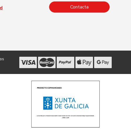
Contacta
ad
dos