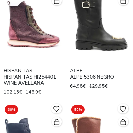
HISPANITAS
ALPE
HISPANITAS HI254401
ALPE 5306 NEGRO
WINE AVELLANA
64,98€
129,95€
102,13€
145,9€
30%
50%