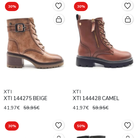
30%
30%
XTI
XTI
XTI 144275 BEIGE
XTI 144428 CAMEL
41,97€
59,95€
41,97€
59,95€
30%
50%