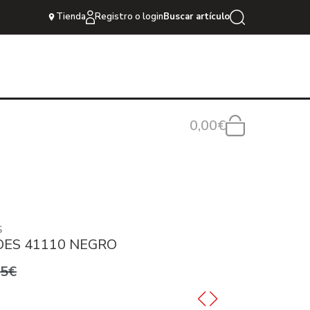
Tienda
Registro o login
Buscar artículo
0,00€
S
OES 41110 NEGRO
95€