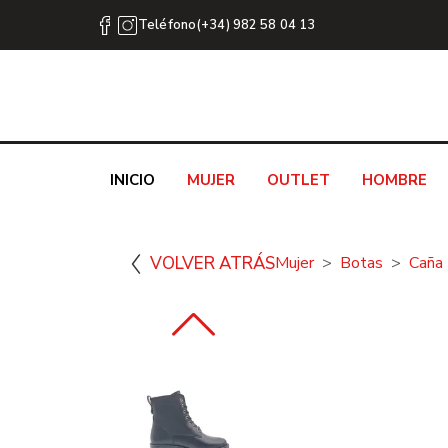
Teléfono(+34) 982 58 04 13
INICIO
MUJER
OUTLET
HOMBRE
VOLVER ATRÁS
Mujer
Botas
Caña