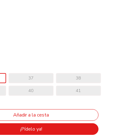
37
38
40
41
¡Pídelo ya!