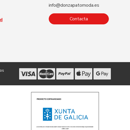
info@donzapatomoda.es
Contacta
ad
dos