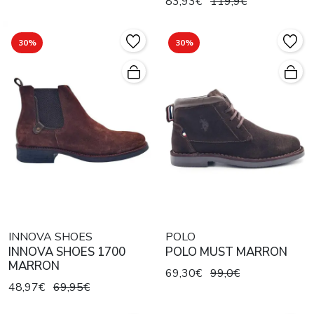
83,93€
119,9€
30%
30%
INNOVA SHOES
POLO
INNOVA SHOES 1700
POLO MUST MARRON
MARRON
69,30€
99,0€
48,97€
69,95€