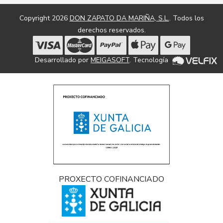
Copyright 2026
DON ZAPATO DA MARIÑA, S.L.
. Todos los
derechos reservados.
Desarrollado por
MEIGASOFT
. Tecnología
PROXECTO COFINANCIADO