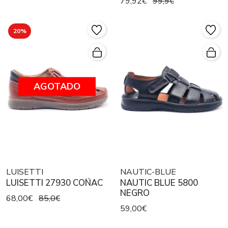
79,92€
99,9€
20%
AGOTADO
LUISETTI
NAUTIC-BLUE
LUISETTI 27930 COÑAC
NAUTIC BLUE 5800
NEGRO
68,00€
85,0€
59,00€