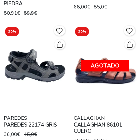
PIEDRA
68,00€
85,0€
80,91€
89,9€
20%
20%
AGOTADO
PAREDES
CALLAGHAN
PAREDES 22174 GRIS
CALLAGHAN 86101
CUERO
36,00€
45,0€