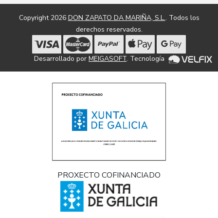
Copyright 2026
DON ZAPATO DA MARIÑA, S.L.
. Todos los
derechos reservados.
Desarrollado por
MEIGASOFT
. Tecnología
PROXECTO COFINANCIADO