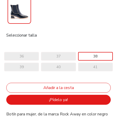
Seleccionar talla
36
37
38
39
40
41
¡Pídelo ya!
Botín para mujer, de la marca Rock Away en color negro