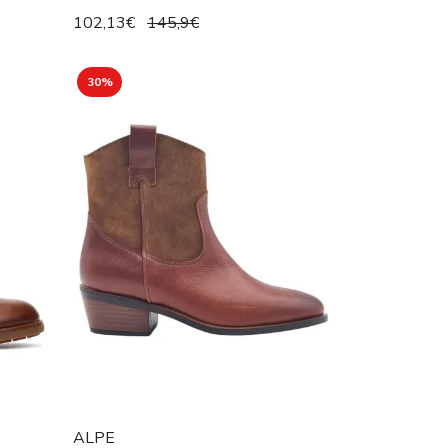
102,13€
145,9€
30%
ALPE