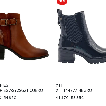
30%
PIES
XTI
PIES ASY29521 CUERO
XTI 144277 NEGRO
€
54,95€
41,97€
59,95€