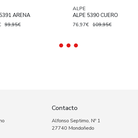
ALPE
5391 ARENA
ALPE 5390 CUERO
€
99,95€
76,97€
109,95€
Contacto
 no
Alfonso Septimo, Nº 1
27740 Mondoñedo