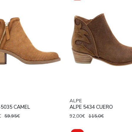
ALPE
45035 CAMEL
ALPE 5434 CUERO
€
59,95€
92,00€
115,0€