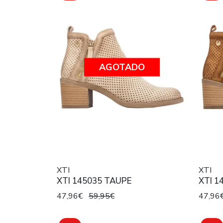
AGOTADO
XTI
XTI
XTI 145035 TAUPE
XTI 1
47,96€
59,95€
47,96