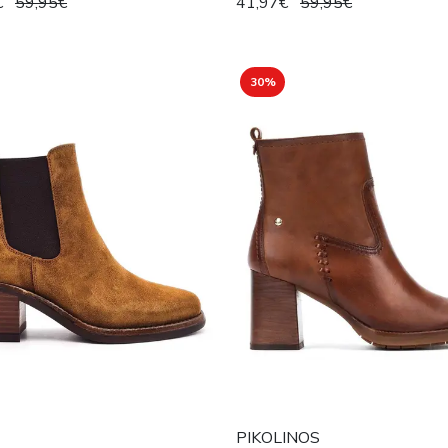
€
59,95€
41,97€
59,95€
30%
PIKOLINOS