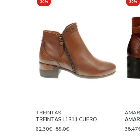
30%
30%
TREINTAS
AMAR
TREINTAS L1311 CUERO
AMAR
62,30€
89,0€
38,47