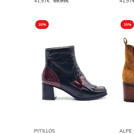
41,97€
59,95€
41,97
30%
30%
PITILLOS
ALPE