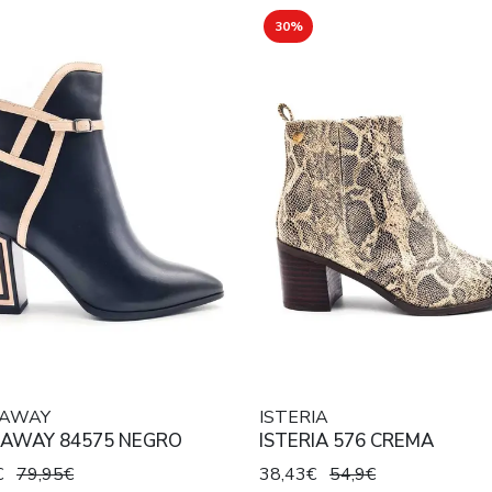
30%
 AWAY
ISTERIA
 AWAY 84575 NEGRO
ISTERIA 576 CREMA
€
79,95€
38,43€
54,9€