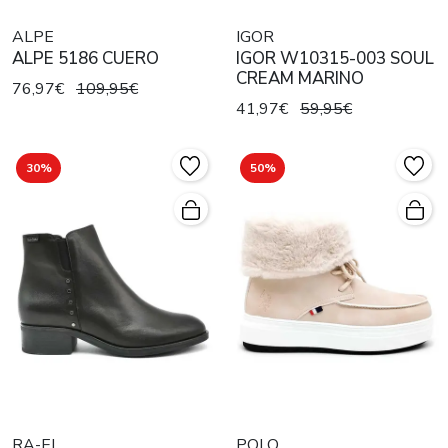
ALPE
IGOR
ALPE 5186 CUERO
IGOR W10315-003 SOUL
CREAM MARINO
76,97€
109,95€
41,97€
59,95€
30%
50%
RA-EL
POLO