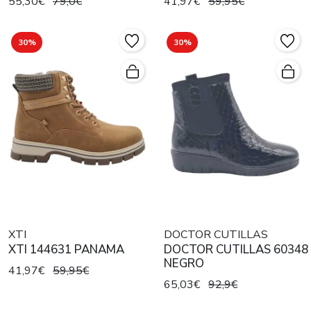
55,30€
79,0€
41,97€
59,95€
30%
30%
XTI
DOCTOR CUTILLAS
XTI 144631 PANAMA
DOCTOR CUTILLAS 60348
NEGRO
41,97€
59,95€
65,03€
92,9€