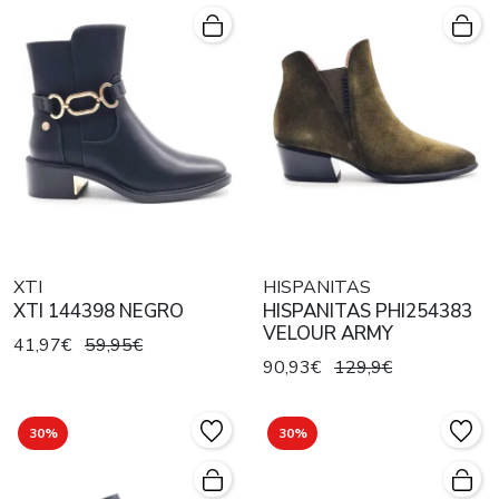
XTI
HISPANITAS
XTI 144398 NEGRO
HISPANITAS PHI254383
VELOUR ARMY
41,97€
59,95€
90,93€
129,9€
30%
30%