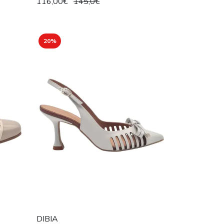
116,00€
145,0€
20%
DIBIA