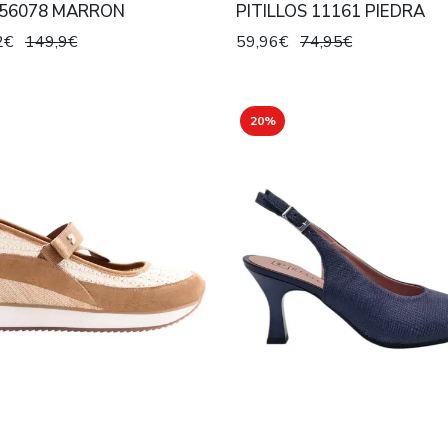
 56078 MARRON
PITILLOS 11161 PIEDRA
2€
149,9€
59,96€
74,95€
20%