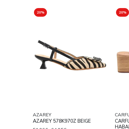
20%
20%
AZAREY
CARF
AZAREY 578K970Z BEIGE
CARFU
HABA