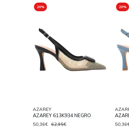
20%
20%
AZAREY
AZAR
AZAREY 613K934 NEGRO
AZAR
50,36€
62,95€
50,36