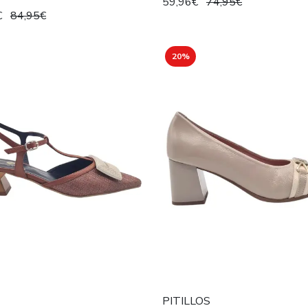
59,96€
74,95€
€
84,95€
20%
PITILLOS