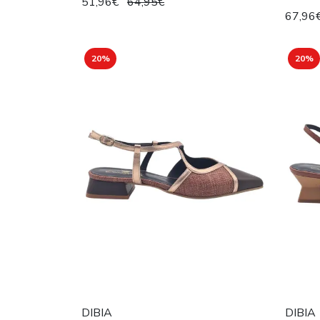
51,96€
64,95€
67,96
20%
20%
DIBIA
DIBIA