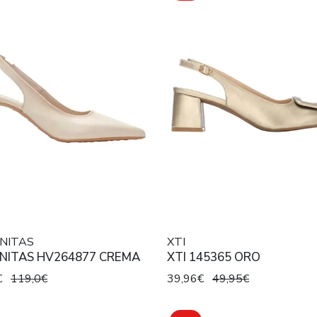
NITAS
XTI
ANITAS HV264877 CREMA
XTI 145365 ORO
€
119,0€
39,96€
49,95€