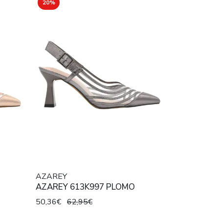
20%
AZAREY
AZAREY 613K997 PLOMO
50,36€
62,95€