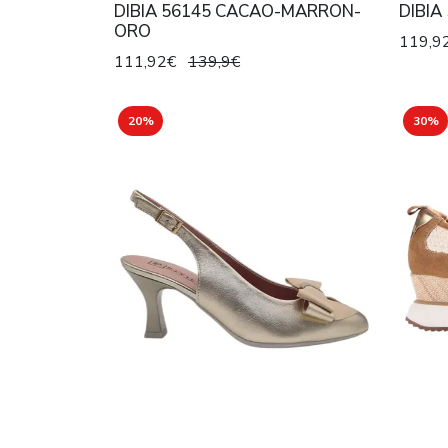
DIBIA 56145 CACAO-MARRON-
DIBIA
ORO
119,9
111,92€
139,9€
20%
30%