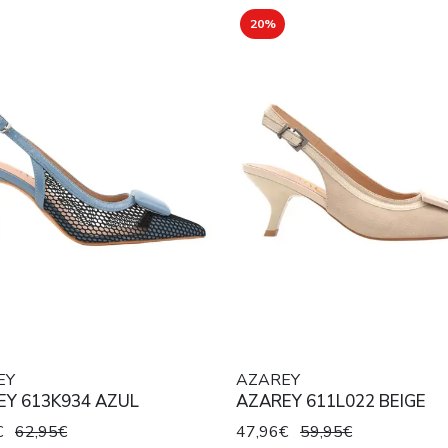
20%
EY
AZAREY
EY 613K934 AZUL
AZAREY 611L022 BEIGE
€
62,95€
47,96€
59,95€