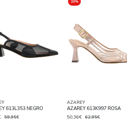
20%
EY
AZAREY
EY 613L353 NEGRO
AZAREY 613K997 ROSA
€
59,95€
50,36€
62,95€