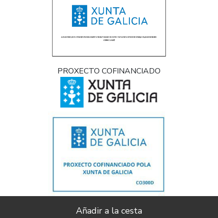
PROXECTO COFINANCIADO
Implantación e pulo da estratexia dixital e modernización do sector
comercial e artesanal (CO300C 2021)