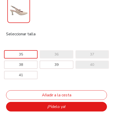
Seleccionar talla
35
36
37
38
39
40
41
¡Pídelo ya!