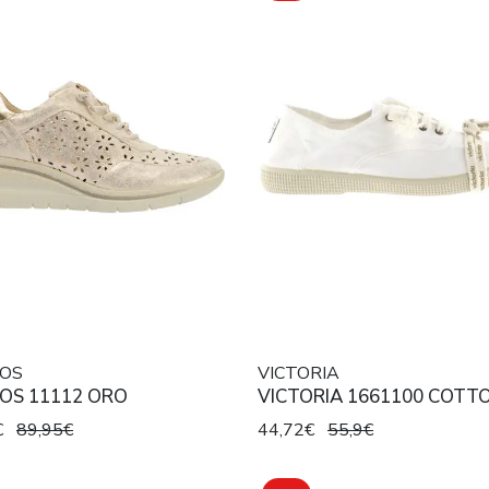
LOS
VICTORIA
LOS 11112 ORO
VICTORIA 1661100 COTT
€
89,95€
44,72€
55,9€