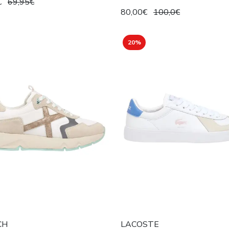
€
69,95€
80,00€
100,0€
20%
CH
LACOSTE