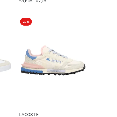
53,60€
67,0€
20%
LACOSTE