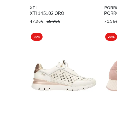
XTI
PORR
XTI 145102 ORO
PORR
47,96€
59,95€
71,96
20%
20%