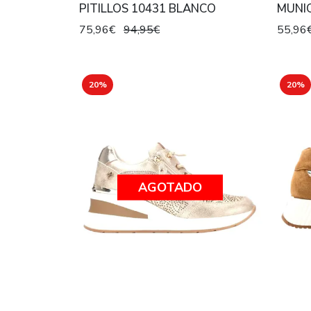
PITILLOS 10431 BLANCO
MUNI
75,96€
94,95€
55,96
20%
20%
AGOTADO