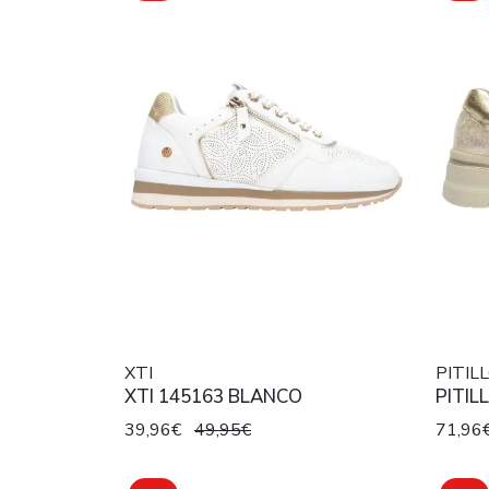
XTI
PITIL
XTI 145163 BLANCO
PITIL
39,96€
49,95€
71,96