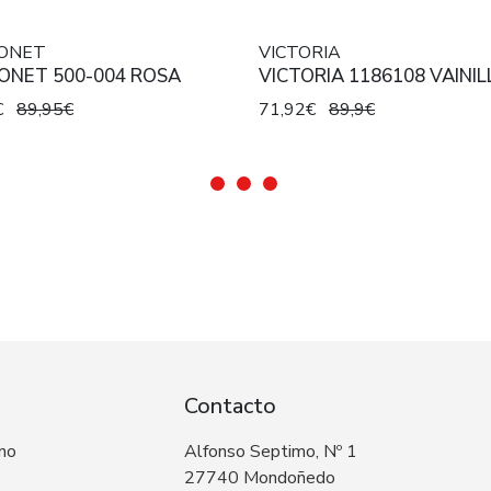
ONET
VICTORIA
ONET 500-004 ROSA
VICTORIA 1186108 VAINIL
€
89,95€
71,92€
89,9€
Contacto
 no
Alfonso Septimo, Nº 1
27740 Mondoñedo