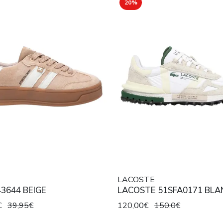
20%
LACOSTE
43644 BEIGE
LACOSTE 51SFA0171 BL
€
39,95€
120,00€
150,0€