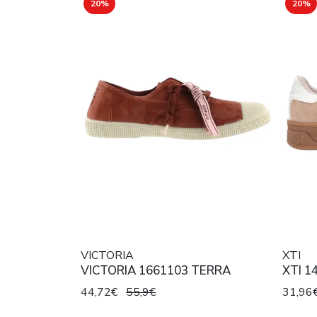
20%
20%
VICTORIA
XTI
VICTORIA 1661103 TERRA
XTI 1
44,72€
55,9€
31,96