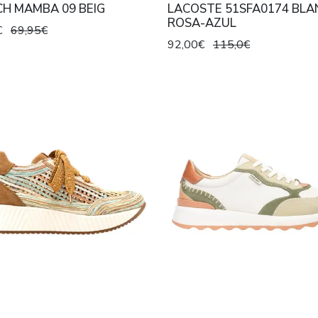
CH MAMBA 09 BEIG
LACOSTE 51SFA0174 BLA
ROSA-AZUL
€
69,95€
92,00€
115,0€