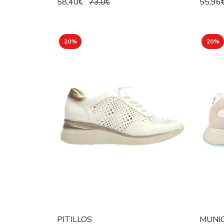
58,40€
73,0€
55,96
20%
20%
PITILLOS
MUNI