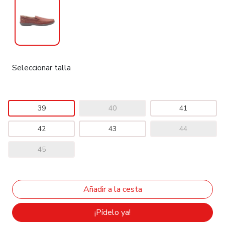
Seleccionar talla
39
40
41
42
43
44
45
¡Pídelo ya!