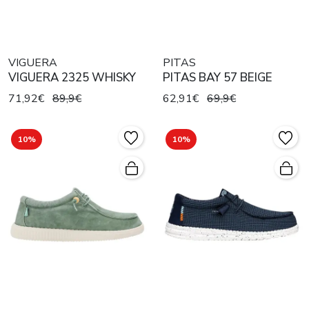
VIGUERA
PITAS
VIGUERA 2325 WHISKY
PITAS BAY 57 BEIGE
71,92€
89,9€
62,91€
69,9€
10%
10%