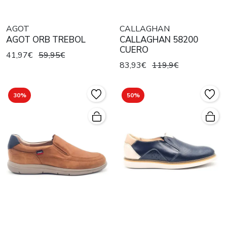
AGOT
CALLAGHAN
AGOT ORB TREBOL
CALLAGHAN 58200
CUERO
41,97€
59,95€
83,93€
119,9€
30%
50%