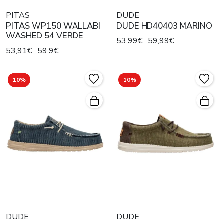
PITAS
DUDE
PITAS WP150 WALLABI
DUDE HD40403 MARINO
WASHED 54 VERDE
53,99€
59,99€
53,91€
59,9€
10%
10%
DUDE
DUDE