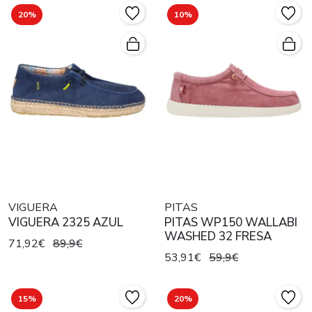
20%
10%
VIGUERA
PITAS
VIGUERA 2325 AZUL
PITAS WP150 WALLABI
WASHED 32 FRESA
71,92€
89,9€
53,91€
59,9€
15%
20%