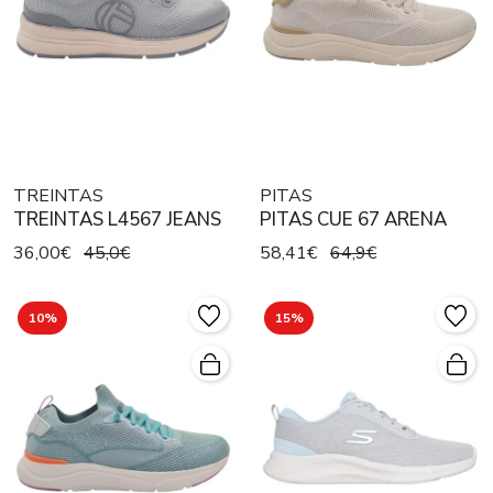
TREINTAS
PITAS
TREINTAS L4567 JEANS
PITAS CUE 67 ARENA
36,00€
45,0€
58,41€
64,9€
10%
15%