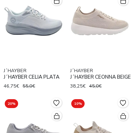
J´HAYBER
J´HAYBER
J´HAYBER CELIA PLATA
J´HAYBER CEONNA BEIGE
46,75€
55,0€
38,25€
45,0€
20%
10%