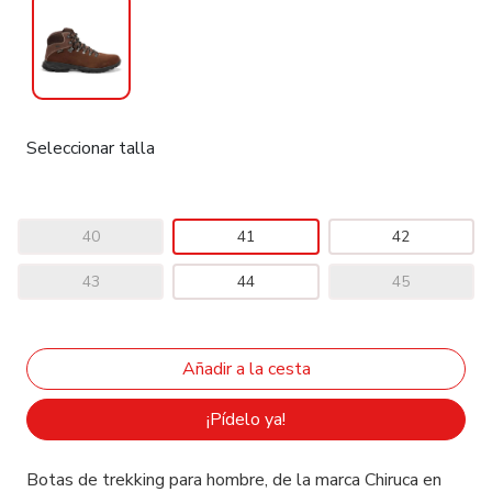
Seleccionar talla
40
41
42
43
44
45
¡Pídelo ya!
Botas de trekking para hombre, de la marca Chiruca en