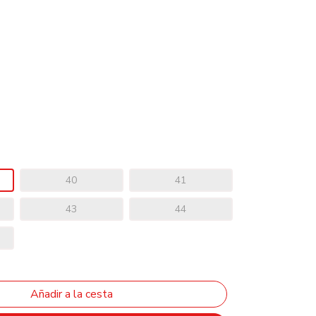
40
41
43
44