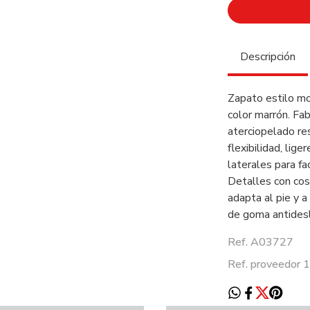
Descripción
Zapato estilo mo
color marrón. Fa
aterciopelado res
flexibilidad, lige
laterales para fac
Detalles con cost
adapta al pie y a
de goma antidesl
Ref. A03727
Ref. proveedor