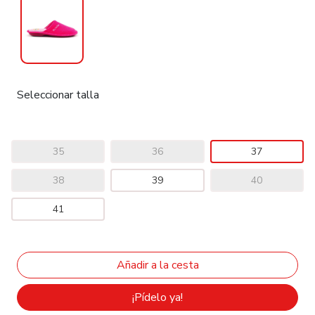
Seleccionar talla
35
36
37
38
39
40
41
¡Pídelo ya!