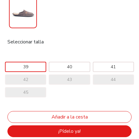
Seleccionar talla
39
40
41
42
43
44
45
¡Pídelo ya!