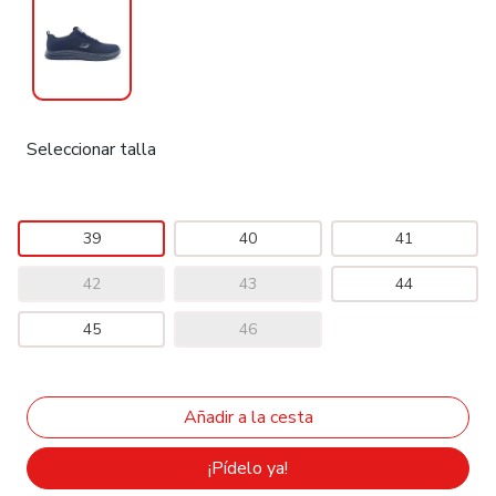
Seleccionar talla
39
40
41
42
43
44
45
46
¡Pídelo ya!