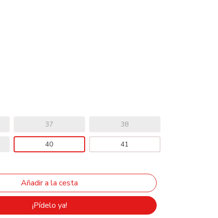
37
38
40
41
¡Pídelo ya!