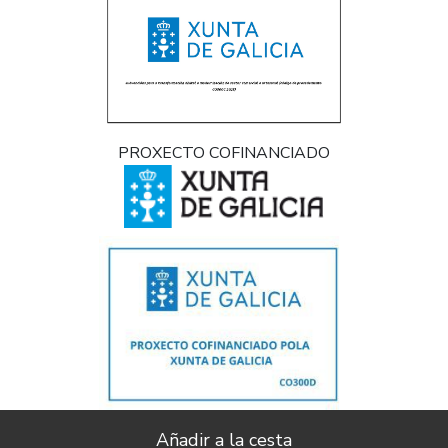
PROXECTO COFINANCIADO
Implantación e pulo da estratexia dixital e modernización do sector
comercial e artesanal (CO300C 2021)