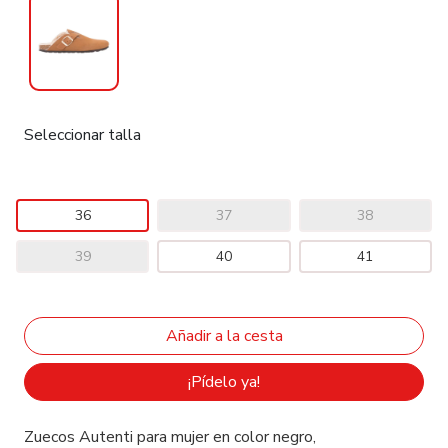
Seleccionar talla
36
37
38
39
40
41
¡Pídelo ya!
Zuecos Autenti para mujer en color negro,