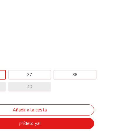
37
38
40
¡Pídelo ya!