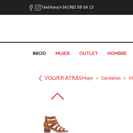
Teléfono(+34) 982 58 04 13
INICIO
MUJER
OUTLET
HOMBRE
VOLVER ATRÁS
Mujer
Sandalias
A