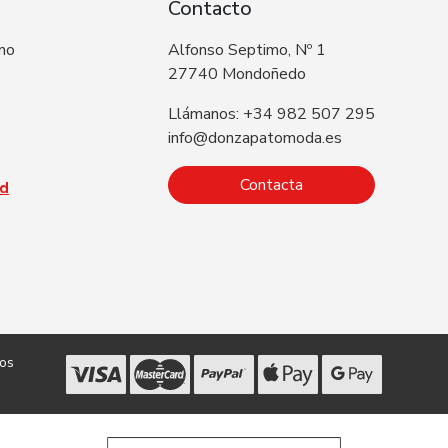
Contacto
 no
Alfonso Septimo, Nº 1
27740 Mondoñedo
Llámanos: +34 982 507 295
info@donzapatomoda.es
Contacta
ad
dos