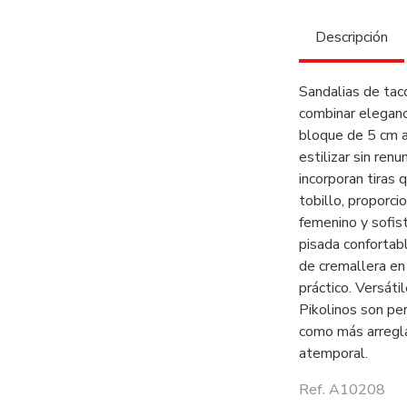
Descripción
Sandalias de tac
combinar eleganci
bloque de 5 cm ap
estilizar sin renu
incorporan tiras 
tobillo, proporc
femenino y sofist
pisada confortabl
de cremallera en 
práctico. Versáti
Pikolinos son pe
como más arregla
atemporal.
Ref. A10208