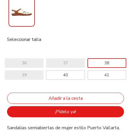
Seleccionar talla
36
37
38
39
40
41
¡Pídelo ya!
Sandalias semiabiertas de mujer estilo Puerto Vallarta,