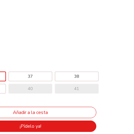
37
38
40
41
¡Pídelo ya!