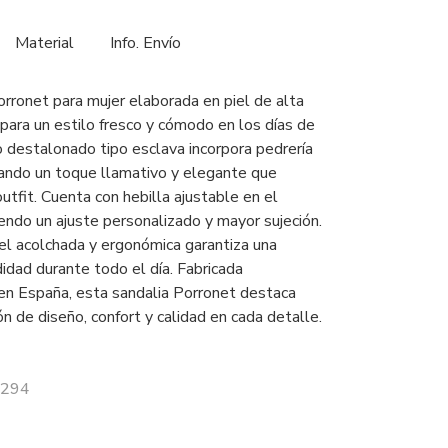
Material
Info. Envío
orronet para mujer elaborada en piel de alta
 para un estilo fresco y cómodo en los días de
o destalonado tipo esclava incorpora pedrería
tando un toque llamativo y elegante que
outfit. Cuenta con hebilla ajustable en el
endo un ajuste personalizado y mayor sujeción.
iel acolchada y ergonómica garantiza una
dad durante todo el día. Fabricada
n España, esta sandalia Porronet destaca
n de diseño, confort y calidad en cada detalle.
3294