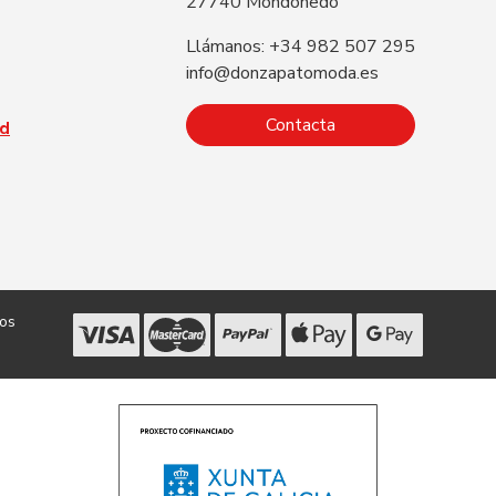
27740 Mondoñedo
Llámanos: +34 982 507 295
info@donzapatomoda.es
Contacta
ad
dos