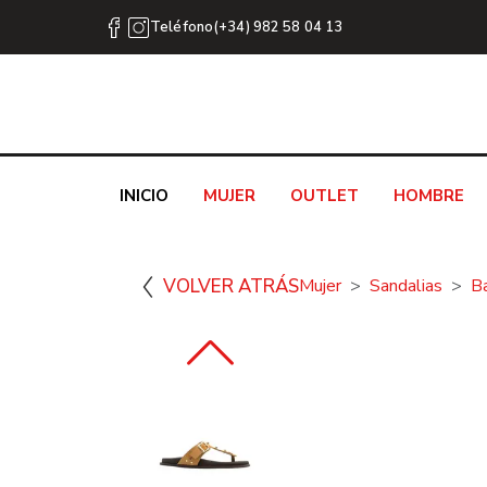
Teléfono(+34) 982 58 04 13
INICIO
MUJER
OUTLET
HOMBRE
VOLVER ATRÁS
Mujer
Sandalias
B