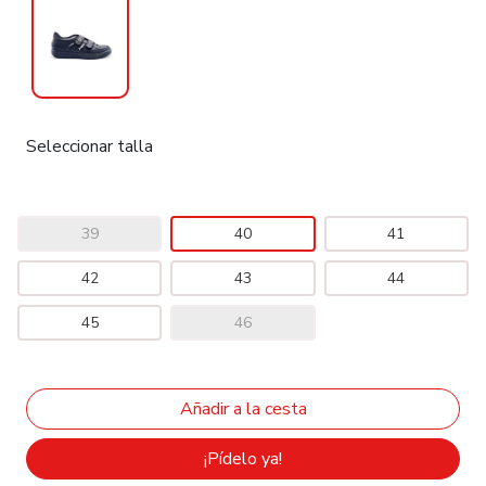
Seleccionar talla
39
40
41
42
43
44
45
46
¡Pídelo ya!