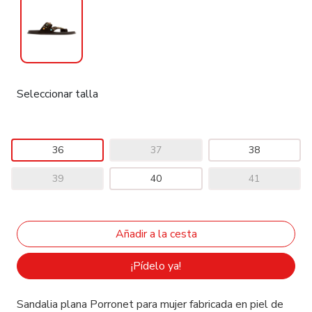
Seleccionar talla
36
37
38
39
40
41
¡Pídelo ya!
Sandalia plana Porronet para mujer fabricada en piel de