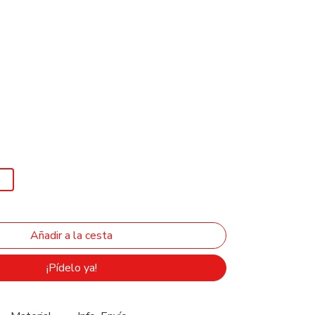
¡Pídelo ya!