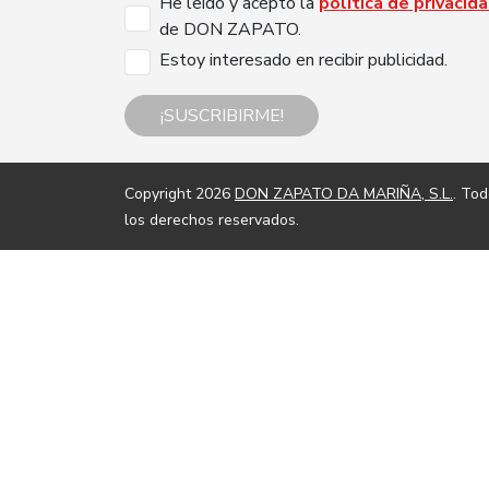
He leído y acepto la
política de privacid
de DON ZAPATO.
Estoy interesado en recibir publicidad.
¡SUSCRIBIRME!
Copyright 2026
DON ZAPATO DA MARIÑA, S.L.
. To
los derechos reservados.